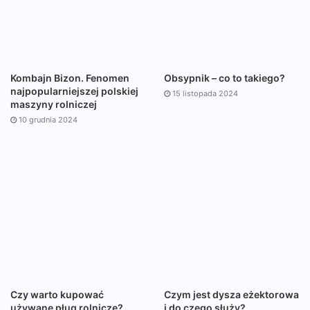
Kombajn Bizon. Fenomen
Obsypnik – co to takiego?
najpopularniejszej polskiej
15 listopada 2024
maszyny rolniczej
10 grudnia 2024
Czy warto kupować
Czym jest dysza eżektorowa
używane pług rolnicze?
i do czego służy?